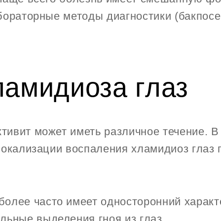
бораторные методы диагностики (бакпосе
амидиоза глаз
ивит может иметь различное течение. В
локализации воспаления хламидиоз глаз 
более часто имеет односторонний характ
льные выделения гноя из глаз.