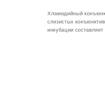
Хламидийный конъюнк
слизистых конъюнктивы
инкубации составляет 