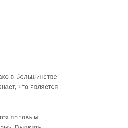
ако в большинстве
нает, что является
тся половым
рму. Выявить