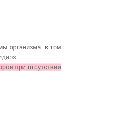
мы организма, в том
идиоз
рое при отсутствии