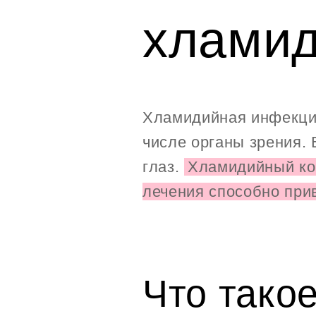
хламид
Хламидийная инфекция
числе органы зрения.
глаз.
Хламидийный кон
лечения способно прив
Что тако