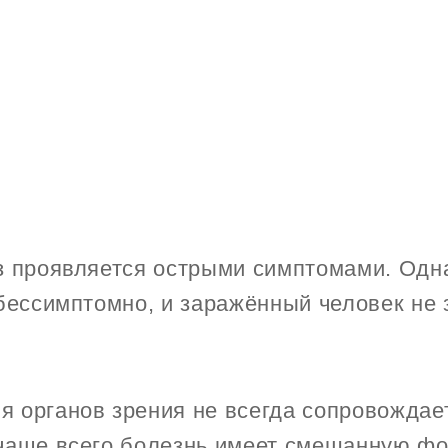
з проявляется острыми симптомами. Одн
бессимптомно, и заражённый человек не з
 органов зрения не всегда сопровождае
чаще всего болезнь имеет смешанную фо