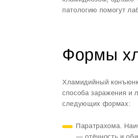
патологию помогут ла
Формы хл
Хламидийный конъюнкт
способа заражения и 
следующих формах:
Паратрахома. Наи
— отёчность и оби