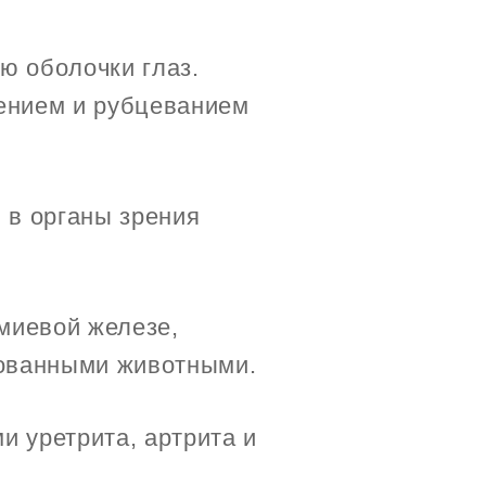
ю оболочки глаз.
ением и рубцеванием
 в органы зрения
миевой железе,
рованными животными.
 уретрита, артрита и