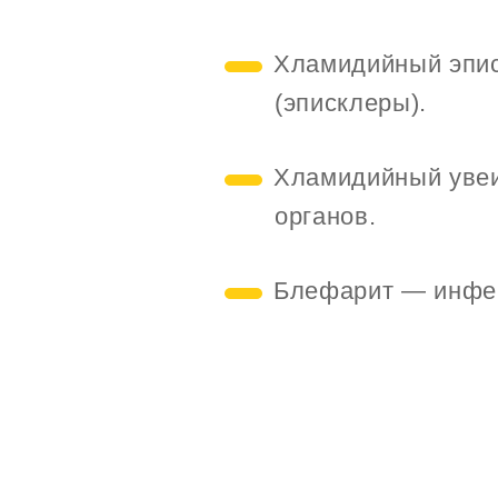
Хламидийный эпис
(эписклеры).
Хламидийный увеи
органов.
Блефарит — инфек