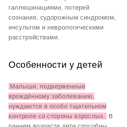
галлюцинациями, потерей
сознания, судорожным синдромом,
инсультом и неврологическими
расстройствами.
Особенности у детей
Малыши, подверженные
врождённому заболеванию,
нуждаются в особо тщательном
контроле со стороны взрослых.
В
раннем возрасте дети способны