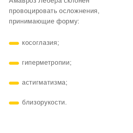
Амавроз Лебера склонен
провоцировать осложнения,
принимающие форму:
косоглазия;
гиперметропии;
астигматизма;
близорукости.