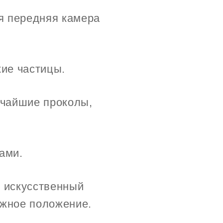
я передняя камера
кие частицы.
ьчайшие проколы,
ами.
у искусственный
ужное положение.