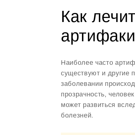
Как лечи
артифак
Наиболее часто артиф
существуют и другие 
заболевании происход
прозрачность, челове
может развиться всле
болезней.