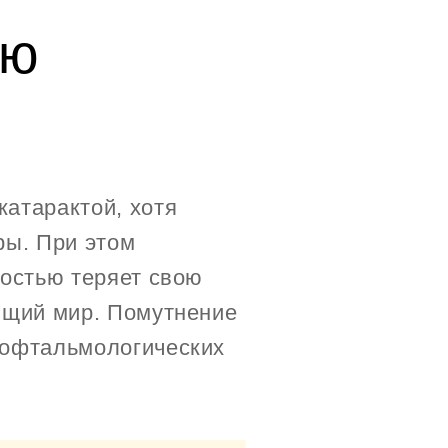
ью
атарактой, хотя
ры. При этом
ностью теряет свою
ющий мир. Помутнение
 офтальмологических