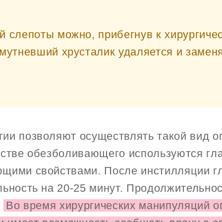
й слепоты можно, прибегнув к хирургичес
омутневший хрусталик удаляется и замен
ии позволяют осуществлять такой вид о
естве обезболивающего используются гла
щими свойствами. После инстилляции г
льность на 20-25 минут. Продолжительно
.
Во время хирургических манипуляций 