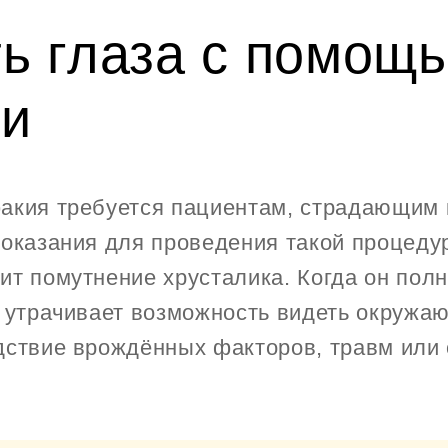
ть глаза с помощ
ии
акия требуется пациентам, страдающим к
показания для проведения такой процеду
ит помутнение хрусталика. Когда он пол
к утрачивает возможность видеть окружа
дствие врождённых факторов, травм или