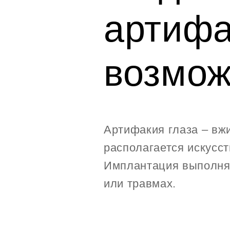
артифа
возмож
Артифакия глаза – вжи
располагается искусс
Имплантация выполняе
или травмах.