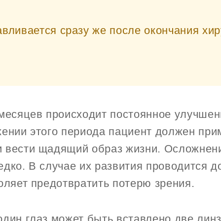
авливается сразу же после окончания хир
 месяцев происходит постоянное улучшен
жении этого периода пациент должен при
 вести щадящий образ жизни. Осложнени
едко. В случае их развития проводится 
оляет предотвратить потерю зрения.
один глаз может быть вставлено две линз