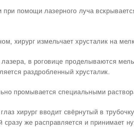
и при помощи лазерного луча вскрываетс
чом, хирург измельчает хрусталик на мел
 лазера, в роговице проделываются мел
аляется раздробленный хрусталик.
льно промывается специальными раствор
глаз хирург вводит свёрнутый в трубочк
й сразу же расправляется и принимает н