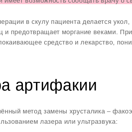
 и имеет возможность сообщать врачу о 
ерации в скулу пациента делается укол,
 и предотвращает моргание веками. При
покаивающее средство и лекарство, пон
а артифакии
ённый метод замены хрусталика – фако
ользованием лазера или ультразвука: