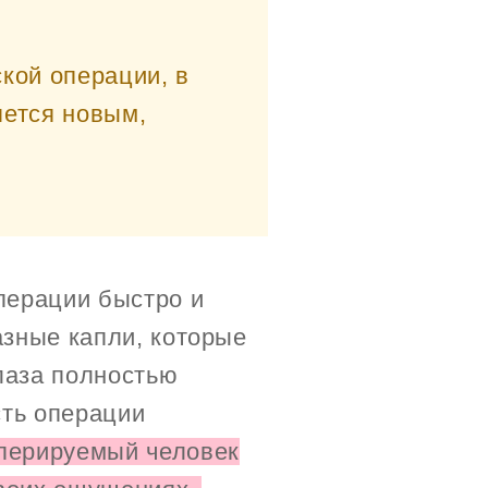
кой операции, в
яется новым,
перации быстро и
зные капли, которые
лаза полностью
сть операции
оперируемый человек