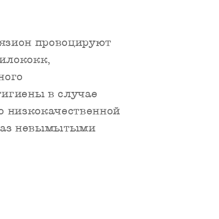
язион провоцируют
илококк,
ного
гигиены в случае
о низкокачественной
глаз невымытыми