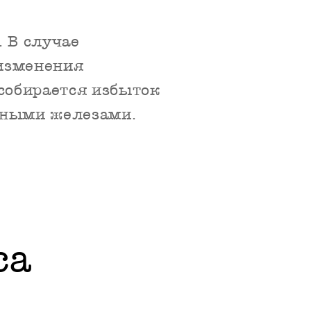
 В случае
 изменения
собирается избыток
нными железами.
са