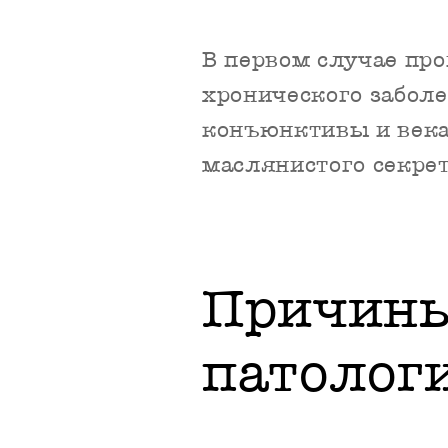
В первом случае про
хронического забол
конъюнктивы и века 
маслянистого секре
Причины
патолог