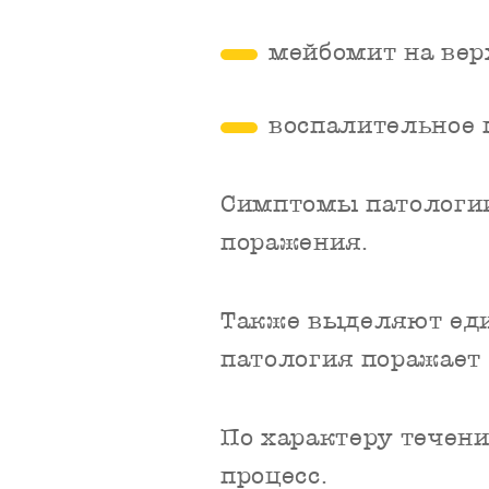
мейбомит на вер
воспалительное 
Симптомы патологии
поражения.
Также выделяют еди
патология поражает т
По характеру течен
процесс.