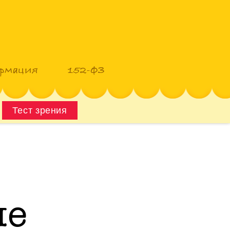
рмация
152-ФЗ
Тест зрения
ие