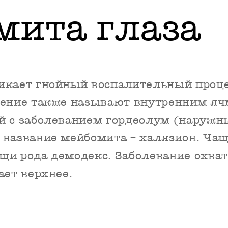
мита глаза
икает гнойный воспалительный проц
ление также называют внутренним яч
й с заболеванием гордеолум (наружн
 название мейбомита – халязион. Чащ
щи рода демодекс. Заболевание охват
ает верхнее.