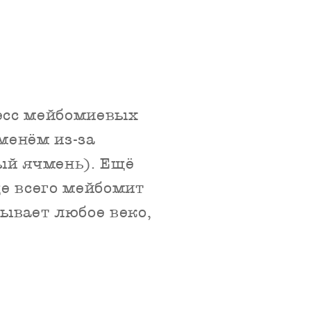
есс мейбомиевых
менём из-за
ый ячмень). Ещё
е всего мейбомит
ывает любое веко,