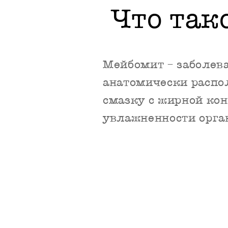
Что так
Мейбомит – заболева
анатомически распо
смазку с жирной кон
увлажненности орга