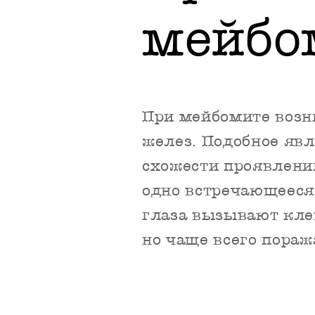
мейбо
При мейбомите возн
желез. Подобное яв
схожести проявлени
одно встречающееся
глаза вызывают кле
но чаще всего пораж