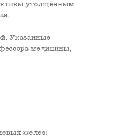
юнктивы утолщённым
ия.
ей. Указанные
фессора медицины,
иевых желез: