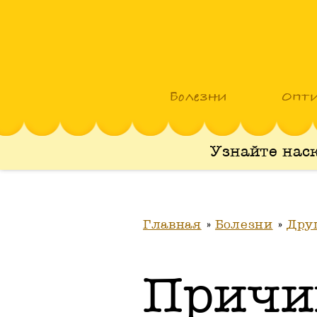
Болезни
Опт
Узнайте нас
Главная
»
Болезни
»
Дру
Причи