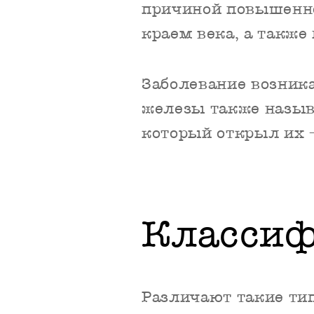
причиной повышенн
краем века, а также
Заболевание возника
железы также назы
который открыл их –
Класси
Различают такие ти