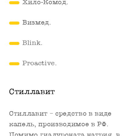
Хило-Комод.
Визмед.
Blink.
Proactive.
Стиллавит
Стиллавит – средство в виде
капель, производимое в РФ.
Помимо гиалуроната натрия, в