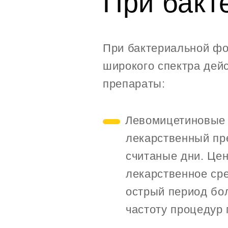
При бакт
При бактериальной фо
широкого спектра дей
препараты:
Левомицетиновые 
лекарственный пре
считаные дни. Цен
лекарственное сре
острый период бол
частоту процедур