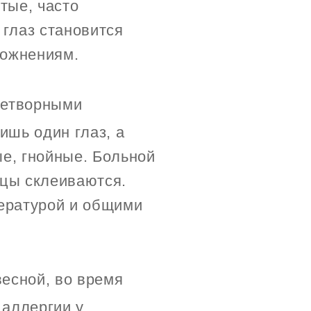
тые, часто
 глаз становится
ложнениям.
нетворными
ишь один глаз, а
е, гнойные. Больной
ицы склеиваются.
пературой и общими
есной, во время
 аллергии у