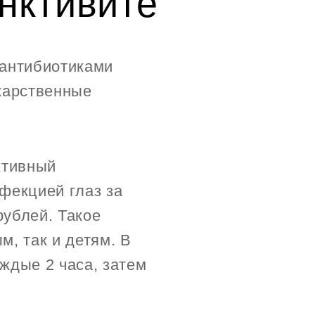
нктивите
 антибиотиками
карственные
ктивный
фекцией глаз за
рублей. Такое
м, так и детям. В
ждые 2 часа, затем