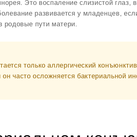
ннорея. Это воспаление слизистой глаз, 
аболевание развивается у младенцев, ес
з родовые пути матери.
тается только аллергический конъюнктиви
и он часто осложняется бактериальной и