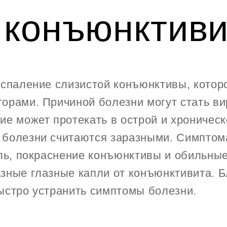
 конъюнктиви
оспаление слизистой конъюнктивы, котор
орами. Причиной болезни могут стать ви
ие может протекать в острой и хроничес
болезни считаются заразными. Симптома
ль, покраснение конъюнктивы и обильные
зные глазные капли от конъюнктивита. Б
ыстро устранить симптомы болезни.