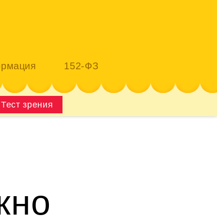
рмация
152-ФЗ
Тест зрения
жно