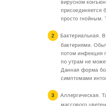
вирусном конъюнк
присоединяется б
просто гнойным. 
Бактериальная. В
бактериями. Обыч
потом инфекция 
по утрам не може
Данная форма бо
симптомами инто
Аллергическая. Т
массового цветен