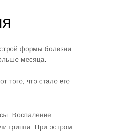
ия
острой формы болезни
больше месяца.
т того, что стало его
усы. Воспаление
ли гриппа. При остром