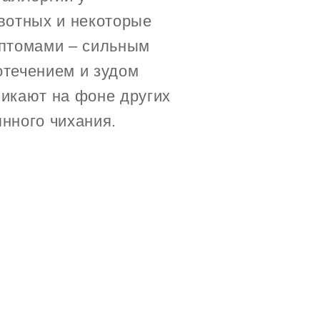
вотных и некоторые
мптомами – сильным
отечением и зудом
никают на фоне других
нного чихания.