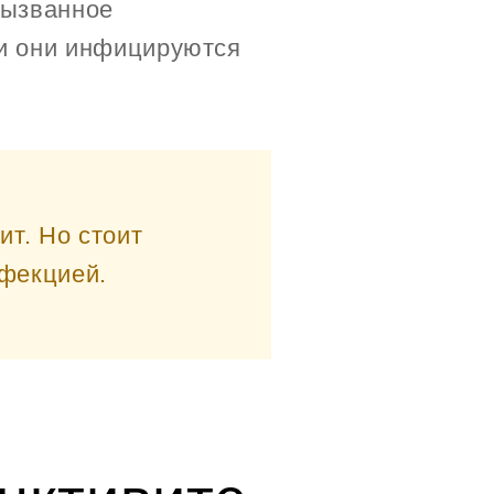
вызванное
ли они инфицируются
т. Но стоит
нфекцией.